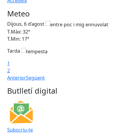
Accedeix
Meteo
Dijous, 6 d’agost
Div
T.Màx: 32°
T.M
T.Min: 17°
T.M
Tarda
Ta
1
2
Anterior
Següent
Butlletí digital
Subscriu-te