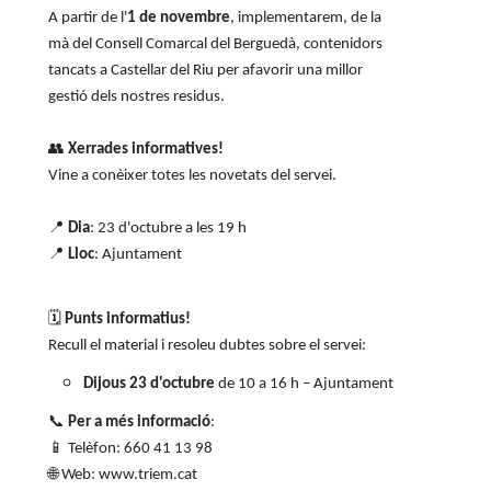
A partir de l'
1 de novembre
, implementarem, de la
mà del Consell Comarcal del Berguedà, contenidors
tancats a Castellar del Riu per afavorir una millor
gestió dels nostres residus.
👥
Xerrades informatives!
Vine a conèixer totes les novetats del servei.
📍
Dia
: 23 d'octubre a les 19 h
📍
Lloc
: Ajuntament
🗓️
Punts informatius!
Recull el material i resoleu dubtes sobre el servei:
Dijous 23 d'octubre
de 10 a 16 h – Ajuntament
📞
Per a més informació
:
📱
Telèfon: 660 41 13 98
🌐
Web: www.triem.cat