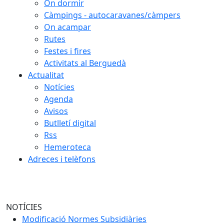
On dormir
Càmpings - autocaravanes/càmpers
On acampar
Rutes
Festes i fires
Activitats al Berguedà
Actualitat
Notícies
Agenda
Avisos
Butlletí digital
Rss
Hemeroteca
Adreces i telèfons
NOTÍCIES
Modificació Normes Subsidiàries