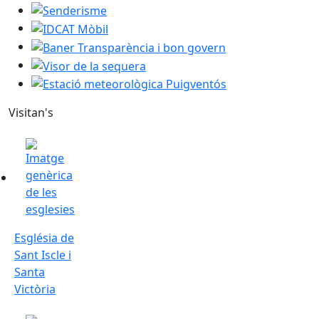
Senderisme
IDCAT Mòbil
Baner Transparència i bon govern
Visor de la sequera
Estació meteorològica Puigventós
Visitan's
Església de Sant Iscle i Santa Victòria
Església de
Sant Iscle i
Santa
Victòria