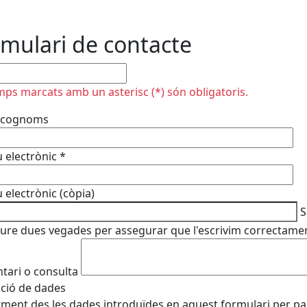
mulari de contacte
plir
mps marcats amb un asterisc (*) són obligatoris.
 cognoms
 electrònic
*
 electrònic (còpia)
S
iure dues vegades per assegurar que l'escrivim correctame
ari o consulta
ció de dades
ament des les dades introduïdes en aquest formulari per pa