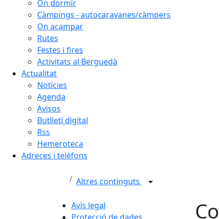
On dormir
Càmpings - autocaravanes/càmpers
On acampar
Rutes
Festes i fires
Activitats al Berguedà
Actualitat
Notícies
Agenda
Avisos
Butlletí digital
Rss
Hemeroteca
Adreces i telèfons
Altres continguts
Co
Avís legal
Protecció de dades