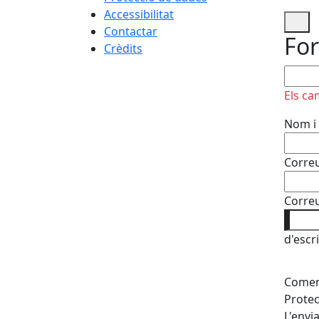
Accessibilitat
Contactar
For
Crèdits
No om
Els ca
Nom i
Correu
Correu
d'escr
Coment
Protec
L'envi