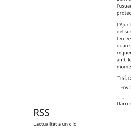
l'usua
protec
L'Ajun
del se
tercer
quan s
requer
amb le
mome
SÍ,
Fa
Darrer
RSS
L'actualitat a un clic