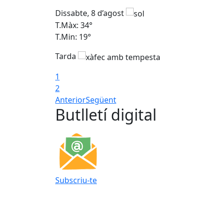
Dissabte, 8 d’agost
T.Màx: 34°
T.Min: 19°
Tarda
1
2
Anterior
Següent
Butlletí digital
Subscriu-te