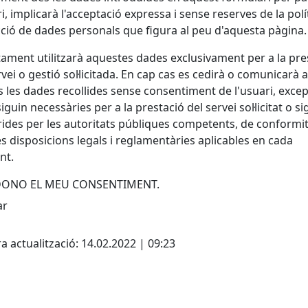
ri, implicarà l'acceptació expressa i sense reserves de la polí
ció de dades personals que figura al peu d'aquesta pàgina.
tament utilitzarà aquestes dades exclusivament per a la pre
rvei o gestió sol·licitada. En cap cas es cedirà o comunicarà a
s les dades recollides sense consentiment de l'usuari, exce
iguin necessàries per a la prestació del servei sol·licitat o si
ides per les autoritats públiques competents, de conformi
s disposicions legals i reglamentàries aplicables en cada
nt.
 DONO EL MEU CONSENTIMENT.
cebook
X
a actualització: 14.02.2022 | 09:23