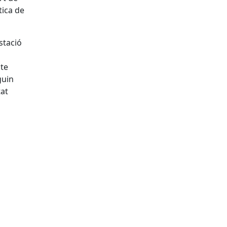
tica de
stació
pte
guin
tat