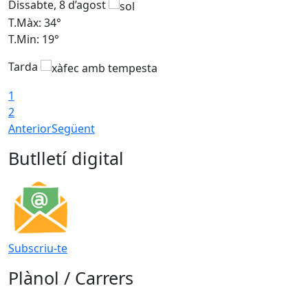
Dissabte, 8 d’agost
D
T.Màx: 34°
T
T.Min: 19°
T
Tarda
T
1
2
Anterior
Següent
Butlletí digital
Subscriu-te
Plànol / Carrers