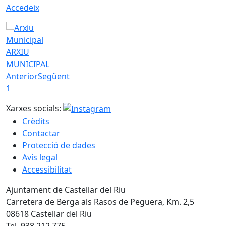
Accedeix
ARXIU
MUNICIPAL
Anterior
Següent
1
Xarxes socials:
Crèdits
Contactar
Protecció de dades
Avís legal
Accessibilitat
Ajuntament de Castellar del Riu
Carretera de Berga als Rasos de Peguera, Km. 2,5
08618 Castellar del Riu