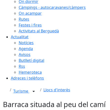
On dormir
Càmpings - autocaravanes/càmpers
On acampar
Rutes
Festes i fires
Activitats al Berguedà
Actualitat
Notícies
Agenda
Avisos
Butlletí digital
Rss
Hemeroteca
Adreces i telèfons
Llocs d'interès
Turisme
Barraca situada al peu del camí