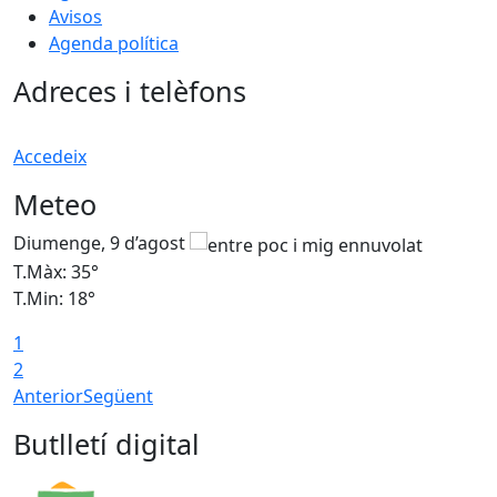
Avisos
Agenda política
Adreces i telèfons
Accedeix
Meteo
Diumenge, 9 d’agost
D
T.Màx: 35°
T
T.Min: 18°
T
1
T
2
Anterior
Següent
Butlletí digital