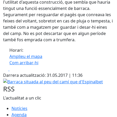
l'utilitat d'aquesta construcció, que sembla que hauria
tingut una funció essencialment de barraca.
Segurament per resguardar el pagès que conreava les
feixes del voltant, sobretot en cas de pluja o tempesta, i
també com a magatzem per guardar i desar-hi eines
del camp. No es pot descartar que en algun període
també fos emprada com a trumfera.
Horari:
Amplieu el mapa
Com arribar-hi
Leaflet
| ©
OpenStreetMap
contributors
Facebook
X
+
Darrera actualització: 31.05.2017 | 11:36
−
Barraca situada al peu del camí que d'Espinalbet
RSS
L'actualitat a un clic
Notícies
Agenda