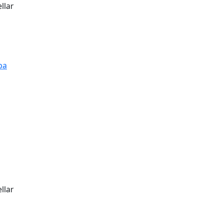
llar
pa
tributors
llar