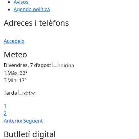
Avisos
Agenda política
Adreces i telèfons
Accedeix
Meteo
Divendres, 7 d’agost
D
T.Màx: 33°
T
T.Min: 17°
T
Tarda
T
1
2
Anterior
Següent
Butlletí digital