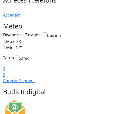
Adreces i telèfons
Accedeix
Meteo
Divendres, 7 d’agost
D
T.Màx: 33°
T
T.Min: 17°
T
Tarda
T
1
2
Anterior
Següent
Butlletí digital