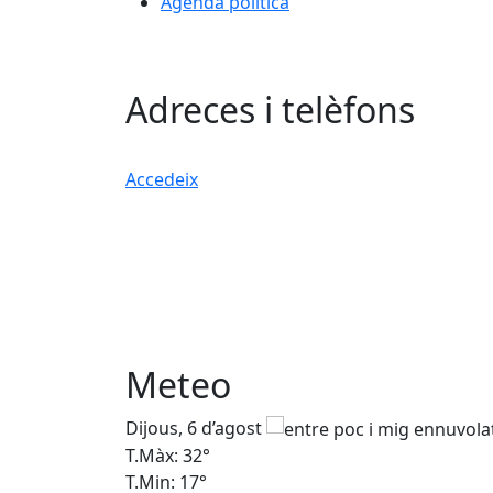
Agenda política
Adreces i telèfons
Accedeix
Meteo
Dijous, 6 d’agost
T.Màx: 32°
T.Min: 17°