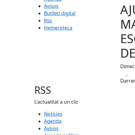
AJ
Avisos
Butlletí digital
MA
Rss
Hemeroteca
ES
DE
Dimec
Fa
Darrer
RSS
L'actualitat a un clic
Notícies
Agenda
Avisos