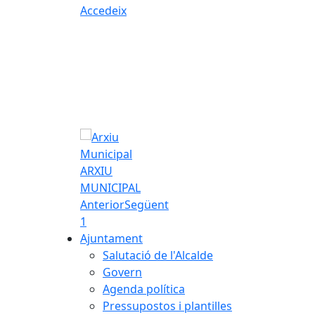
Accedeix
ARXIU
MUNICIPAL
Anterior
Següent
1
Ajuntament
Salutació de l'Alcalde
Govern
Agenda política
Pressupostos i plantilles