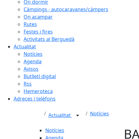
On dormir
Càmpings - autocaravanes/càmpers
On acampar
Rutes
Festes i fires
Activitats al Berguedà
Actualitat
Notícies
Agenda
Avisos
Butlletí digital
Rss
Hemeroteca
Adreces i telèfons
Notícies
Actualitat
BA
Notícies
Agenda